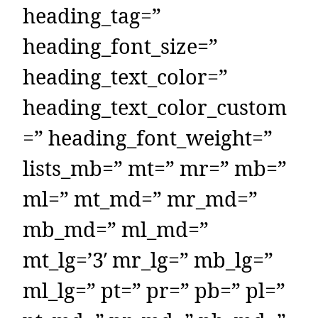
heading_tag=”
heading_font_size=”
heading_text_color=”
heading_text_color_custom
=” heading_font_weight=”
lists_mb=” mt=” mr=” mb=”
ml=” mt_md=” mr_md=”
mb_md=” ml_md=”
mt_lg=’3′ mr_lg=” mb_lg=”
ml_lg=” pt=” pr=” pb=” pl=”