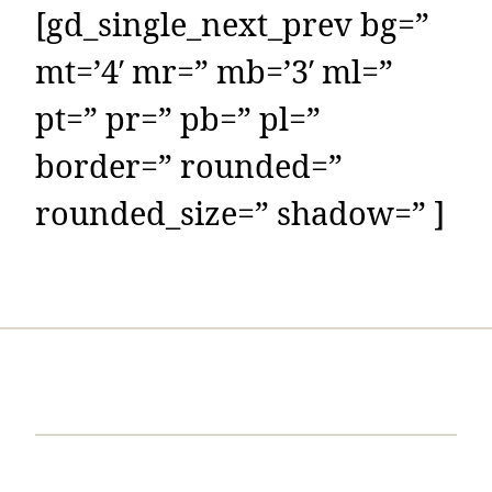
[gd_single_next_prev bg=”
mt=’4′ mr=” mb=’3′ ml=”
pt=” pr=” pb=” pl=”
border=” rounded=”
rounded_size=” shadow=” ]