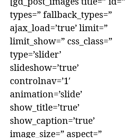
[gd_post_images title=” id=”
types=” fallback_types=”
ajax_load=’true’ limit=”
limit_show=” css_class=”
type=’slider’
slideshow=’true’
controlnav=’1′
animation=’slide’
show_title=’true’
show_caption=’true’
image_size=” aspect=”