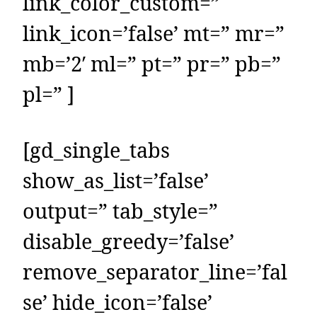
link_color_custom=”
link_icon=’false’ mt=” mr=”
mb=’2′ ml=” pt=” pr=” pb=”
pl=” ]
[gd_single_tabs
show_as_list=’false’
output=” tab_style=”
disable_greedy=’false’
remove_separator_line=’fal
se’ hide_icon=’false’