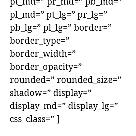
pt_md=” pr_md=” pb_md=”
pl_md=” pt_lg=” pr_lg=”
pb_lg=” pl_lg=” border=”
border_type=”
border_width=”
border_opacity=”
rounded=” rounded_size=”
shadow=” display=”
display_md=” display_lg=”
css_class=” ]