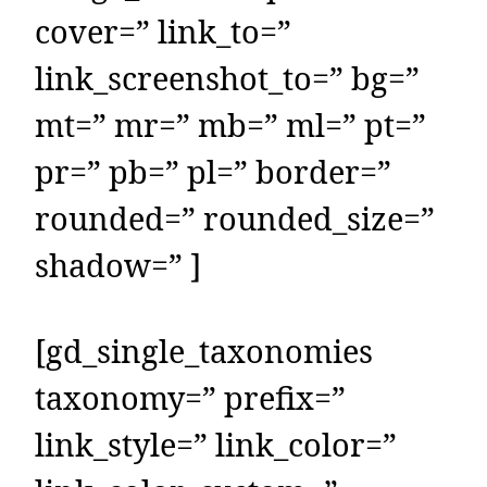
cover=” link_to=”
link_screenshot_to=” bg=”
mt=” mr=” mb=” ml=” pt=”
pr=” pb=” pl=” border=”
rounded=” rounded_size=”
shadow=” ]
[gd_single_taxonomies
taxonomy=” prefix=”
link_style=” link_color=”